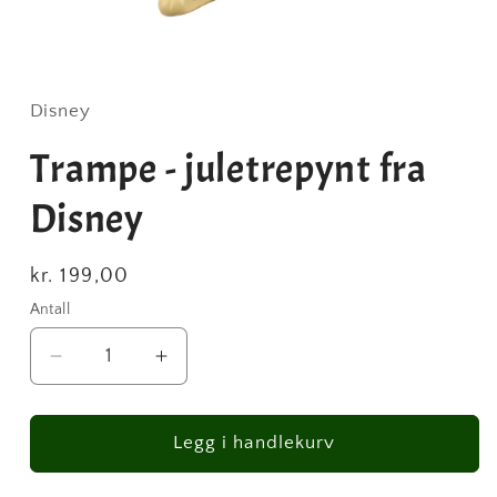
Disney
Trampe - juletrepynt fra
Disney
Vanlig
kr. 199,00
pris
Antall
Antall
Senk
Øk
antallet
antallet
for
for
Trampe
Trampe
Legg i handlekurv
-
-
juletrepynt
juletrepynt