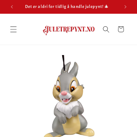
Gå
Det er aldri for tidlig å handle julepynt! 🎄
Hu
videre til
innholdet
Handlekurv
opp til
roduktinformasjon