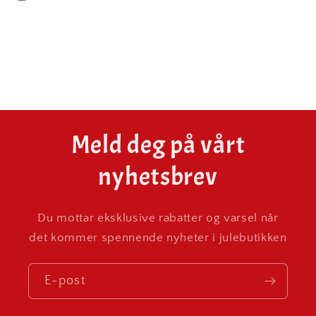
Meld deg på vårt
nyhetsbrev
Du mottar eksklusive rabatter og varsel når
det kommer spennende nyheter i julebutikken
E-post