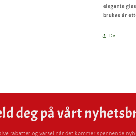
elegante gla
brukes år ett
Del
ld deg på vårt nyhetsb
ive rabatter og varsel når det kommer spennende nyhe