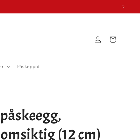
Logg
Handlekurv
inn
er
Påskepynt
 påskeegg,
omsiktig (12 cm)