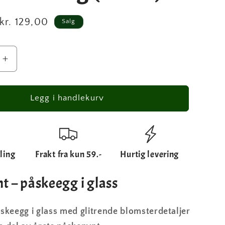
Salgspris
kr. 129,00
Salg
Øk
antallet
for
Stort
Legg i handlekurv
,
påskeegg,
ktig
gjennomsiktig
(12
cm)
ling
Frakt fra kun 59.-
Hurtig levering
t – påskeegg i glass
åskeegg i glass med glitrende blomsterdetaljer