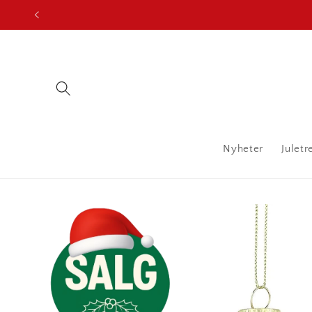
Gå
videre til
innholdet
Nyheter
Juletr
Hopp til
produktinformasjon