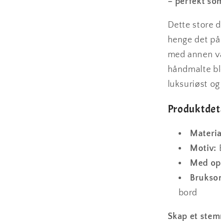
– perfekt so
Dette store d
henge det på 
med annen vå
håndmalte bl
luksuriøst og
Produktdet
Materia
Motiv:
B
Med op
Brukso
bord
Skap et stemn