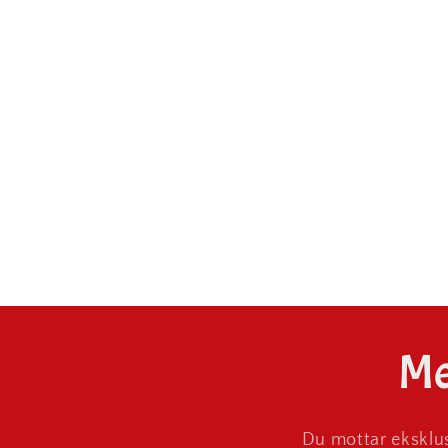
Me
Du mottar eksklus