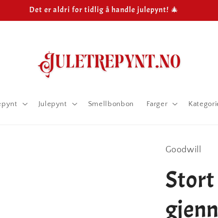
Det er aldri for tidlig å handle julepynt! 🎄
epynt
Julepynt
Smellbonbon
Farger
Kategori
Goodwill
Stort
gjenn