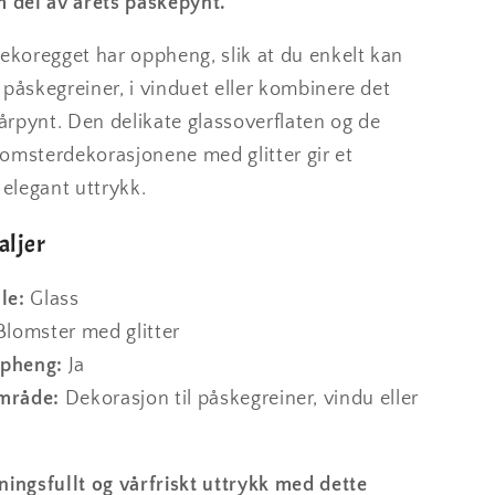
m del av årets påskepynt.
ekoregget har oppheng, slik at du enkelt kan
påskegreiner, i vinduet eller kombinere det
rpynt. Den delikate glassoverflaten og de
omsterdekorasjonene med glitter gir et
 elegant uttrykk.
aljer
le:
Glass
lomster med glitter
pheng:
Ja
mråde:
Dekorasjon til påskegreiner, vindu eller
ingsfullt og vårfriskt uttrykk med dette