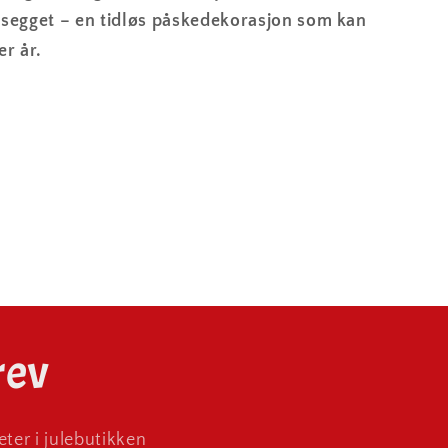
ssegget – en tidløs påskedekorasjon som kan
er år.
rev
ter i julebutikken