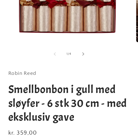
av
1
/
4
Robin Reed
Smellbonbon i gull med
sløyfer - 6 stk 30 cm - med
eksklusiv gave
Vanlig
kr. 359,00