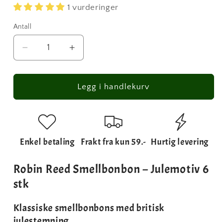
pris
1 vurderinger
Antall
Antall
Senk
Øk
antallet
antallet
for
for
Smellbonbon
Smellbonbon
Legg i handlekurv
i
i
gull
gull
med
med
sløyfer
sløyfer
Enkel betaling
Frakt fra kun 59.-
Hurtig levering
-
-
6
6
stk
stk
Robin Reed Smellbonbon – Julemotiv 6
30
30
stk
cm
cm
-
-
Klassiske smellbonbons med britisk
med
med
julestemning