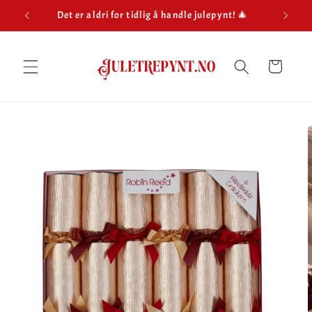
Gå
Det er aldri for tidlig å handle julepynt! 🎄
Hu
videre til
innholdet
Handlekurv
opp til
roduktinformasjon