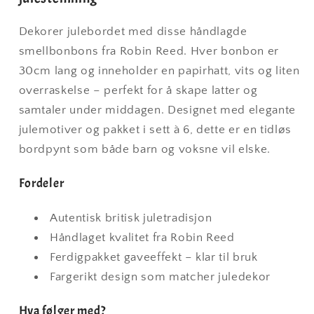
eksklusiv
eksklusiv
gave
gave
Dekorer julebordet med disse håndlagde
smellbonbons fra Robin Reed. Hver bonbon er
30cm lang og inneholder en papirhatt, vits og liten
overraskelse – perfekt for å skape latter og
samtaler under middagen. Designet med elegante
julemotiver og pakket i sett à 6, dette er en tidløs
bordpynt som både barn og voksne vil elske.
Fordeler
Autentisk britisk juletradisjon
Håndlaget kvalitet fra Robin Reed
Ferdigpakket gaveeffekt – klar til bruk
Fargerikt design som matcher juledekor
Hva følger med?