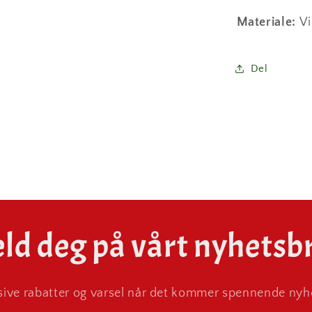
Materiale:
Vi
Del
ld deg på vårt nyhetsb
ive rabatter og varsel når det kommer spennende nyhe