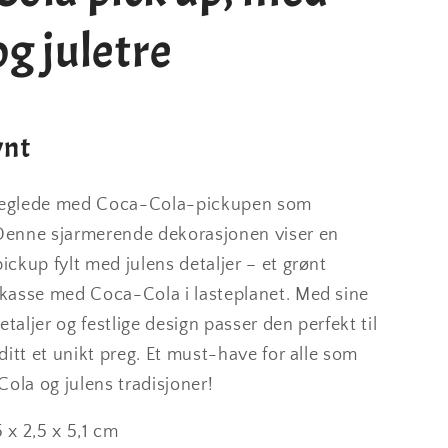
t
juletrepynt
og juletre
ynt
uleglede med Coca-Cola-pickupen som
 Denne sjarmerende dekorasjonen viser en
pickup fylt med julens detaljer – et grønt
n kasse med Coca-Cola i lasteplanet. Med sine
etaljer og festlige design passer den perfekt til
t ditt et unikt preg. Et must-have for alle som
ola og julens tradisjoner!
5 x 2,5 x 5,1 cm