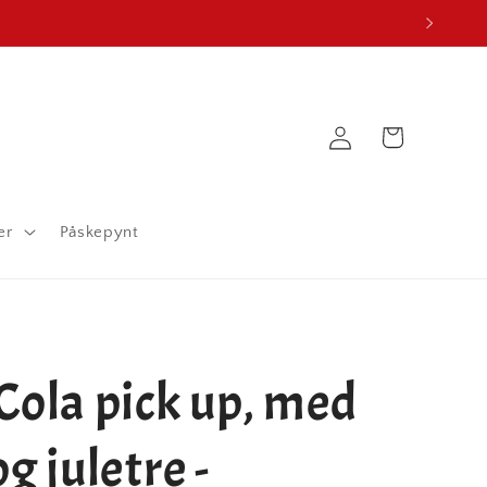
Logg
Handlekurv
inn
er
Påskepynt
Cola pick up, med
g juletre -