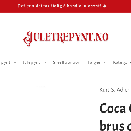
Det er aldri for tidlig å handle julepynt! 🎄
epynt
Julepynt
Smellbonbon
Farger
Kategori
Kurt S. Adler
Coca 
brus o