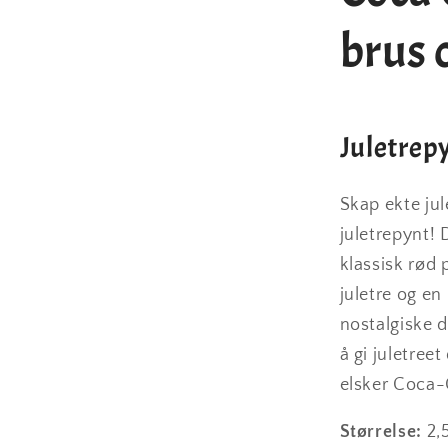
juletrepyn
brus 
Juletrep
Skap ekte j
juletrepynt!
klassisk rød 
juletre og e
nostalgiske d
å gi juletree
elsker Coca-C
Størrelse:
2,