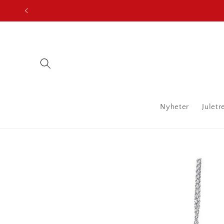
Gå
videre til
innholdet
Nyheter
Juletr
Hopp til
produktinformasjon