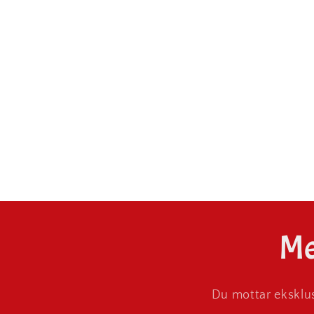
Me
Du mottar eksklus