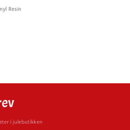
nyl Resin
rev
ter i julebutikken