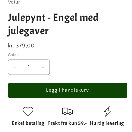
Vetur
Julepynt - Engel med
julegaver
Vanlig
kr. 379,00
pris
Antall
Antall
Senk
Øk
antallet
antallet
for
for
Julepynt
Julepynt
Legg i handlekurv
-
-
Engel
Engel
med
med
julegaver
julegaver
Enkel betaling
Frakt fra kun 59.-
Hurtig levering