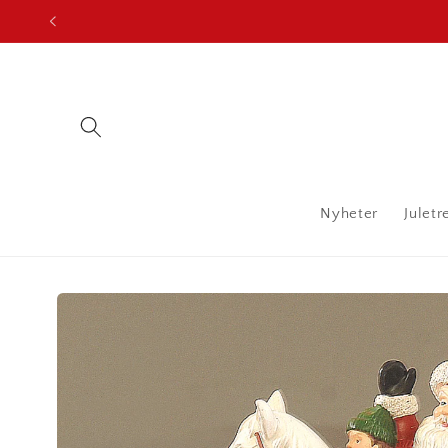
Gå
videre til
innholdet
Nyheter
Juletr
Hopp til
produktinformasjon