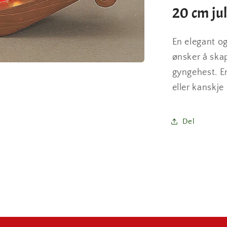
20 cm ju
En elegant og
ønsker å skap
gyngehest. En
eller kanskje
Del