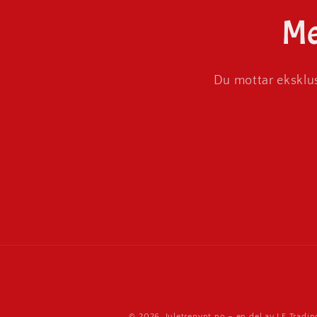
Me
Du mottar eksklus
© 2026,
Juletrepynt.no
– en del av LE Tradin