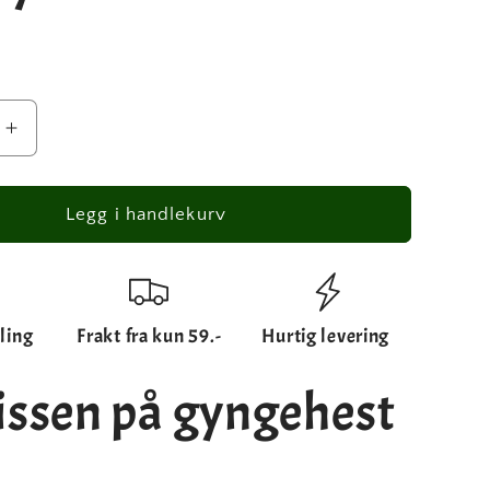
Øk
antallet
for
n
Julenissen
Legg i handlekurv
på
t
gyngehest
-
julepynt
ling
Frakt fra kun 59.-
Hurtig levering
20
cm
issen på gyngehest