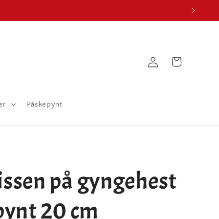
Logg
Handlekurv
inn
er
Påskepynt
issen på gyngehest
epynt 20 cm