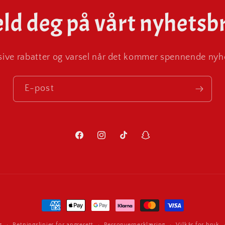
ld deg på vårt nyhetsb
ive rabatter og varsel når det kommer spennende nyhe
E-post
Facebook
Instagram
TikTok
Snapchat
Betalingsmåter
g
Retningslinjer for angrerett
Personvernerklæring
Vilkår for bruk