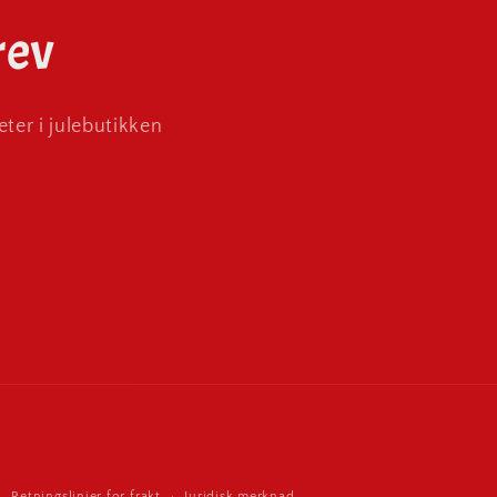
rev
ter i julebutikken
Retningslinjer for frakt
Juridisk merknad