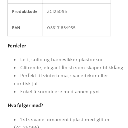
Produktkode
ZCI25095
EAN
086131884955
Fordeler
Lett, solid og barnesikker plastdekor
Glitrende, elegant finish som skaper blikkfang
Perfekt til vintertema, svanedekor eller
nordisk jul
Enkel å kombinere med annen pynt
Hva følger med?
1 stk svane-ornament i plast med glitter
(ZCI25095)