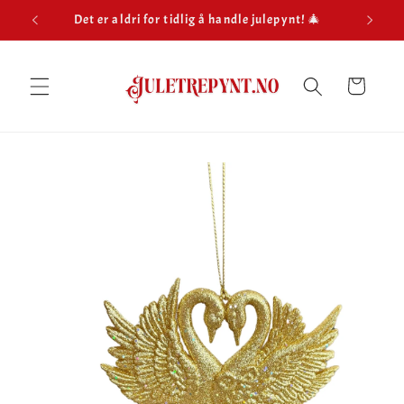
Gå
Det er aldri for tidlig å handle julepynt! 🎄
Hu
videre til
innholdet
Handlekurv
opp til
roduktinformasjon