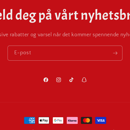
ld deg på vårt nyhetsb
ive rabatter og varsel når det kommer spennende nyhe
E-post
Facebook
Instagram
TikTok
Snapchat
Betalingsmåter