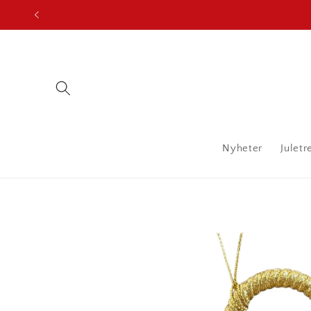
Gå
videre til
innholdet
Nyheter
Juletr
Hopp til
produktinformasjon