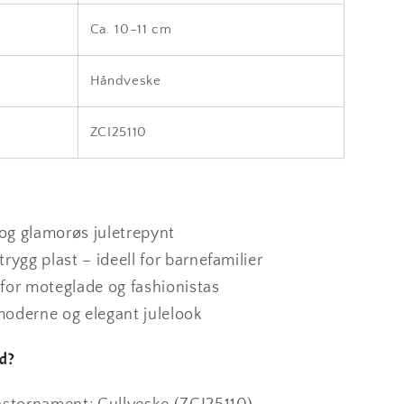
Ca. 10–11 cm
Håndveske
ZCI25110
og glamorøs juletrepynt
trygg plast – ideell for barnefamilier
 for moteglade og fashionistas
moderne og elegant julelook
d?