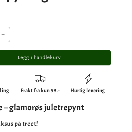
Øk
antallet
for
s
Glamorøs
Legg i handlekurv
veske
-
t
juletrepynt
i
ling
Frakt fra kun 59.-
Hurtig levering
gull
e – glamorøs juletrepynt
uksus på treet!