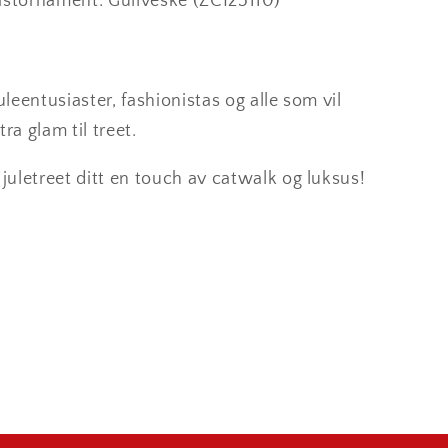
lastornament: Gullveske (ZCI25110)
juleentusiaster, fashionistas og alle som vil
stra glam til treet.
 juletreet ditt en touch av catwalk og luksus!