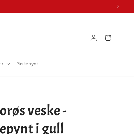
Logg
Handlekurv
inn
er
Påskepynt
røs veske -
epynt i gull