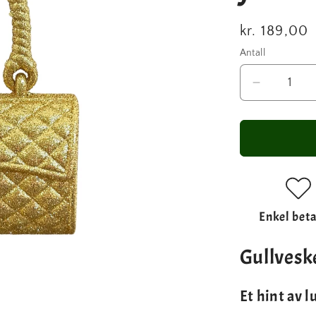
Vanlig
kr. 189,00
pris
Antall
Antall
Senk
antallet
for
Glamorø
veske
-
juletrepyn
i
Enkel beta
gull
Gullvesk
Et hint av l