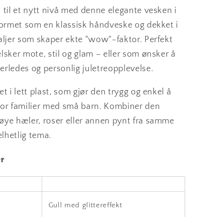
 til et nytt nivå med denne elegante vesken i
 formet som en klassisk håndveske og dekket i
aljer som skaper ekte "wow"-faktor. Perfekt
lsker mote, stil og glam – eller som ønsker å
rledes og personlig juletreopplevelse.
et i lett plast, som gjør den trygg og enkel å
for familier med små barn. Kombiner den
øye hæler, roser eller annen pynt fra samme
elhetlig tema.
er
Gull med glittereffekt