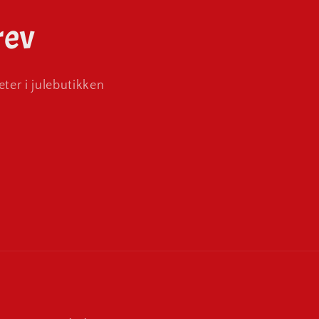
rev
ter i julebutikken