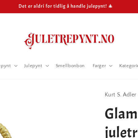
Det er aldri for tidlig å handle julepynt! 🎄
epynt
Julepynt
Smellbonbon
Farger
Kategori
Kurt S. Adler
Glamo
juletr