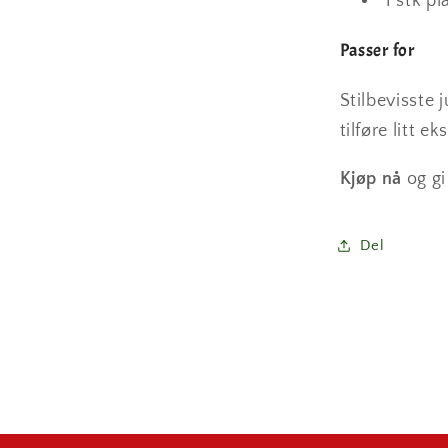
1 stk p
Passer for
Stilbevisste 
tilføre litt ek
Kjøp nå
og gi
Del