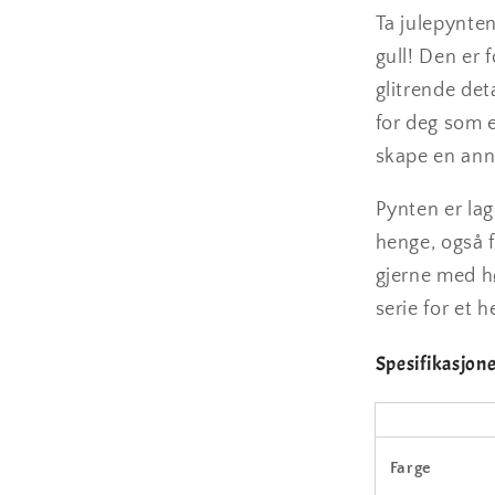
Ta julepynten
gull! Den er
glitrende det
for deg som e
skape en anne
Pynten er lag
henge, også 
gjerne med h
serie for et h
Spesifikasjon
Farge